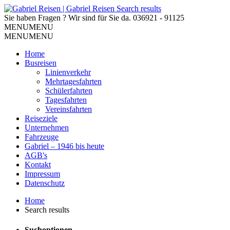
Sie haben Fragen ? Wir sind für Sie da.
036921 - 91125
MENU
MENU
MENU
MENU
Home
Busreisen
Linienverkehr
Mehrtagesfahrten
Schülerfahrten
Tagesfahrten
Vereinsfahrten
Reiseziele
Unternehmen
Fahrzeuge
Gabriel – 1946 bis heute
AGB's
Kontakt
Impressum
Datenschutz
Home
Search results
Suchoptionen