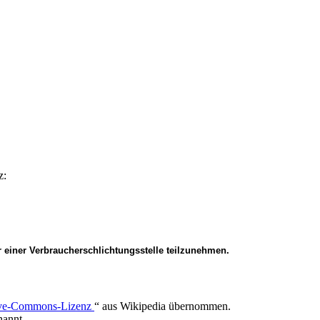
z:
or einer Verbraucherschlichtungsstelle teilzunehmen.
ive-Commons-Lizenz
“ aus Wikipedia übernommen.
nannt.