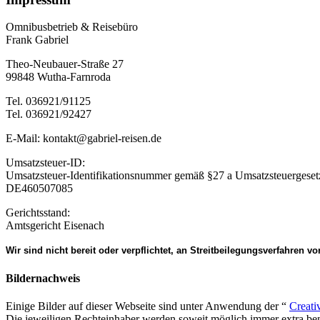
Omnibusbetrieb & Reisebüro
Frank Gabriel
Theo-Neubauer-Straße 27
99848 Wutha-Farnroda
Tel. 036921/91125
Tel. 036921/92427
E-Mail: kontakt@gabriel-reisen.de
Umsatzsteuer-ID:
Umsatzsteuer-Identifikationsnummer gemäß §27 a Umsatzsteuergeset
DE460507085
Gerichtsstand:
Amtsgericht Eisenach
Wir sind nicht bereit oder verpflichtet, an Streitbeilegungsverfahren v
Bildernachweis
Einige Bilder auf dieser Webseite sind unter Anwendung der “
Creat
Die jeweiligen Rechteinhaber werden soweit möglich immer extra be