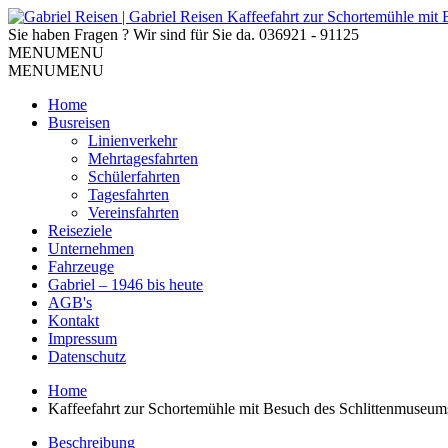
Sie haben Fragen ? Wir sind für Sie da.
036921 - 91125
MENU
MENU
MENU
MENU
Home
Busreisen
Linienverkehr
Mehrtagesfahrten
Schülerfahrten
Tagesfahrten
Vereinsfahrten
Reiseziele
Unternehmen
Fahrzeuge
Gabriel – 1946 bis heute
AGB's
Kontakt
Impressum
Datenschutz
Home
Kaffeefahrt zur Schortemühle mit Besuch des Schlittenmuseu
Beschreibung