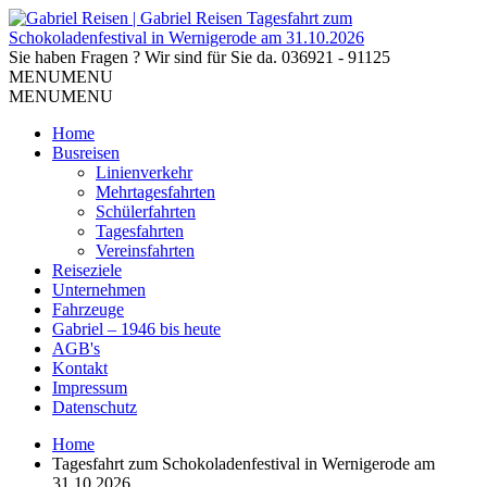
Sie haben Fragen ? Wir sind für Sie da.
036921 - 91125
MENU
MENU
MENU
MENU
Home
Busreisen
Linienverkehr
Mehrtagesfahrten
Schülerfahrten
Tagesfahrten
Vereinsfahrten
Reiseziele
Unternehmen
Fahrzeuge
Gabriel – 1946 bis heute
AGB's
Kontakt
Impressum
Datenschutz
Home
Tagesfahrt zum Schokoladenfestival in Wernigerode am
31.10.2026